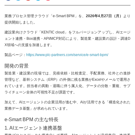
業務プロセス管理クラウド「e-Smart BPM」を、
2026年4月27日（月）
より
提供開始しました。
建設業向けクラウド「KENTIC cloud」をフルバージョンアップし、AIエージ
ェント連携・Box連携・API/MCP対応により、製造業・建設業の設計・調達D
X領域への支援を加速します。
製品ページ：
https://www.plc-partners.com/service/e-smart-bpm/
開発の背景
製造業・建設業の現場では、見積依頼・比較査定、手配業務、社外との進捗
管理など、基幹システム（ERP）の外側に残る業務がExcelやメールで運用さ
れています。担当者の異動・退職に伴う属人化、データの分散・重複、サプ
ライチェーン全体の可視性不足が課題です。
加えて、AIエージェントの企業活用が進む中、AIが活用できる「構造化された
業務データ基盤」が求められています。
e-Smart BPM の主な特長
1. AIエージェント連携基盤