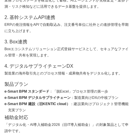
業務プロセスデータを構造化して蓄積。AIエージェントが見積査定・進捗予
測・リスク検知などに活用できるデータ基盤を提供します。
2. 基幹システムAPI連携
ERPの発注情報をAPIで自動取込み、注文番号単位に社外との進捗管理を早期
に立ち上げます。
3. Box連携
Boxエコシステムソリューション正式登録サービスとして、セキュアなファイ
ル管理・共有を実現します。
4. デジタルサプライチェーンDX
製造業の海外取引先とのプロセス情報・成果物共有をデジタル化します。
製品プラン
e-Smart BPM スタンダード
：「脱Excel」プロセス管理の第一歩
e-Smart BPM デジタルサプライチェーン
：製造業向けDXの中核プラン
e-Smart BPM 建設（旧KENTIC cloud）
：建設業向けプロジェクト管理機能
充実プラン
補助金対応
「デジタル化・AI導入補助金2026（旧IT導入補助金）」の対象製品として申
請中です。